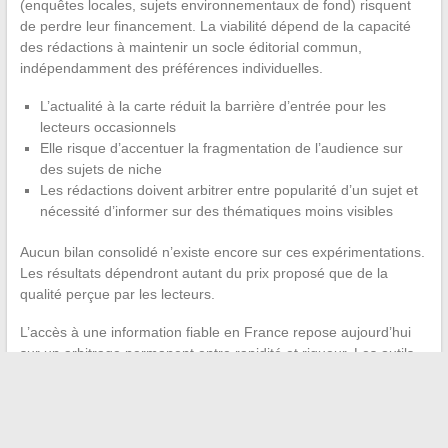
(enquêtes locales, sujets environnementaux de fond) risquent
de perdre leur financement. La viabilité dépend de la capacité
des rédactions à maintenir un socle éditorial commun,
indépendamment des préférences individuelles.
L’actualité à la carte réduit la barrière d’entrée pour les
lecteurs occasionnels
Elle risque d’accentuer la fragmentation de l’audience sur
des sujets de niche
Les rédactions doivent arbitrer entre popularité d’un sujet et
nécessité d’informer sur des thématiques moins visibles
Aucun bilan consolidé n’existe encore sur ces expérimentations.
Les résultats dépendront autant du prix proposé que de la
qualité perçue par les lecteurs.
L’accès à une information fiable en France repose aujourd’hui
sur un arbitrage permanent entre rapidité et rigueur. Les outils
existent (fact-checking, régulation des algorithmes, diversité des
formats), mais c’est le lecteur qui décide, à chaque clic, quel
niveau d’exigence il applique à ce qu’il lit ou regarde.