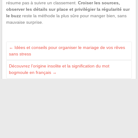
résume pas à suivre un classement.
Croiser les sources,
observer les détails sur place et privilégier la régularité sur
le buzz
reste la méthode la plus sûre pour manger bien, sans
mauvaise surprise.
←
Idées et conseils pour organiser le mariage de vos rêves
sans stress
Découvrez l’origine insolite et la signification du mot
bogmoule en français
→
SPONSORISÉ PAR
actuenvrac.com
homedome.fr
mtechnologie.fr
jdmag.net
auto-moto-pneu.net