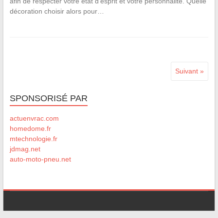
afin de respecter votre état d’esprit et votre personnalité. Quelle
décoration choisir alors pour…
Suivant »
SPONSORISÉ PAR
actuenvrac.com
homedome.fr
mtechnologie.fr
jdmag.net
auto-moto-pneu.net